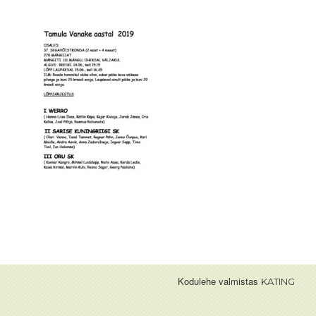
Kodulehe valmistas
KATING